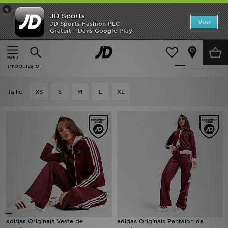
×
JD Sports
Accueil
Voir
JD Sports Fashion PLC
Gratuit - Dans Google Play
Accueil
Femme
Vêtements Femme
Nouveautés
Rouge Vêtements Femme - Latest
Affiner
Homme
Produits 9
Femme
Taille
XS
S
M
L
XL
Enfant
Collections
Marques
Football
Sports
adidas Originals Veste de
adidas Originals Pantalon de
PROMOS