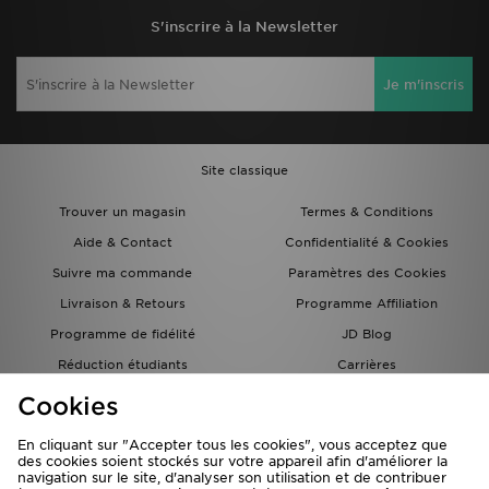
S'inscrire à la Newsletter
Je m'inscris
Site classique
Trouver un magasin
Termes & Conditions
Aide & Contact
Confidentialité & Cookies
Suivre ma commande
Paramètres des Cookies
Livraison & Retours
Programme Affiliation
Programme de fidélité
JD Blog
Réduction étudiants
Carrières
Carte Cadeau
Cookies
En cliquant sur "Accepter tous les cookies", vous acceptez que
des cookies soient stockés sur votre appareil afin d'améliorer la
navigation sur le site, d'analyser son utilisation et de contribuer