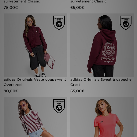
survêtement Classic
survêtement Classic
75,00€
65,00€
Mon JD
Suivre Ma Commande
Service client
Nos Magasins
Télécharge l'Appli
adidas Originals Veste coupe-vent
adidas Originals Sweat à capuche
Oversized
Crest
90,00€
65,00€