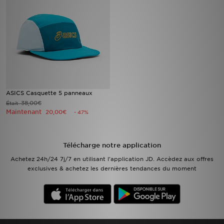
Mon JD
Suivre Ma Commande
Service client
Nos Magasins
ASICS Casquette 5 panneaux
38,00€
Était
Maintenant
20,00€
- 47%
Télécharge l'Appli
Télécharge notre application
Achetez 24h/24 7j/7 en utilisant l'application JD. Accèdez aux offres
exclusives & achetez les dernières tendances du moment