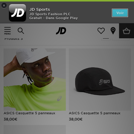
×
JD Sports
Accueil
Voir
JD Sports Fashion PLC
Gratuit - Dans Google Play
Accueil
Femme
Nouveautés
Femme - ASICS Running - Casquettes
Affiner
Homme
Produits 3
Femme
Enfant
Collections
Marques
Football
ASICS Casquette 5 panneaux
ASICS Casquette 5 panneaux
38,00€
38,00€
Sports
PROMOS