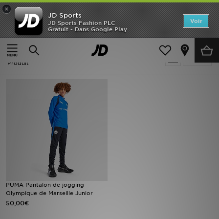
×
JD Sports
Accueil
Voir
JD Sports Fashion PLC
Gratuit - Dans Google Play
Accueil
Enfant
Nouveautés
Enfant - PUMA Pantalons De Jogging
Affiner
Homme
Produit
Femme
Enfant
Collections
Marques
Football
PUMA Pantalon de jogging
Olympique de Marseille Junior
Sports
50,00€
PROMOS