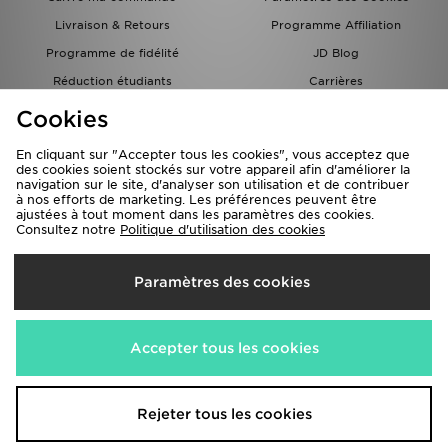
Livraison & Retours
Programme Affiliation
Programme de fidélité
JD Blog
Réduction étudiants
Carrières
Carte Cadeau
Cookies
En cliquant sur "Accepter tous les cookies", vous acceptez que
des cookies soient stockés sur votre appareil afin d'améliorer la
navigation sur le site, d'analyser son utilisation et de contribuer
à nos efforts de marketing. Les préférences peuvent être
ajustées à tout moment dans les paramètres des cookies.
Consultez notre
Politique d'utilisation des cookies
Livraison Vers
Paramètres des cookies
France
Nous acceptons les méthodes de paiement suivantes
Accepter tous les cookies
Visitez notre site corporate
www.jdplc.com
Rejeter tous les cookies
Copyright © 2026 JD Sports Fashion PLC , Tous droits réservés